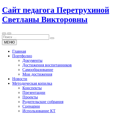
Перейти
Сайт педагога Перетрухиной
к
содержанию
Светланы Викторовны
Поиск
для:
МЕНЮ
Главная
Портфолио
Документы
Достижения воспитанников
Самообразование
Мои достижения
Новости
Методическая копилка
Конспекты
Презентации
Проекты
Родительские собрания
Сценарии
Использование КТ