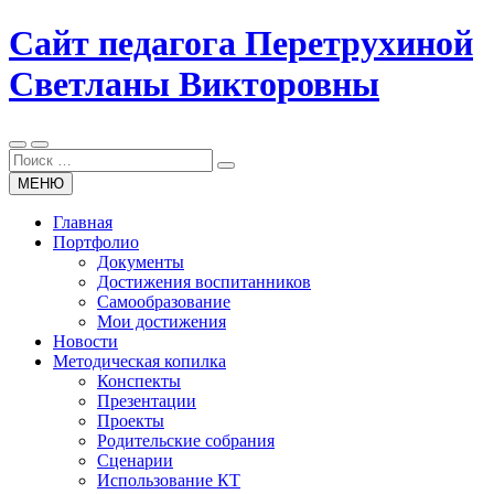
Перейти
Сайт педагога Перетрухиной
к
содержанию
Светланы Викторовны
Поиск
для:
МЕНЮ
Главная
Портфолио
Документы
Достижения воспитанников
Самообразование
Мои достижения
Новости
Методическая копилка
Конспекты
Презентации
Проекты
Родительские собрания
Сценарии
Использование КТ